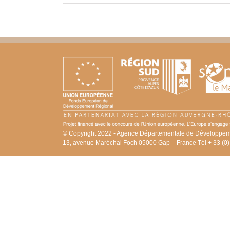
© Copyright 2022 - Agence Départementale de Développem
13, avenue Maréchal Foch 05000 Gap – France Tél + 33 (0)